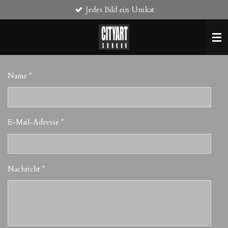
Jedes Bild ein Unikat
Zum
Hauptinhalt
springen
Name *
E-Mail-Adresse *
Nachricht *